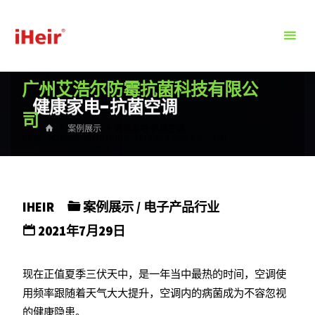
跳
转
到
内
广州艾浩尔防霉抗菌科技有限公
容。
健康家电-抗菌空调
司
首
案例展示
健康家电-抗菌空调
IHEIR（CHINA）ANTIFUNGAL TECHNOLOGY CO.，LTD
页
IHEIR
案例展示
/
电子产品行业
2021年7月29日
现在正值夏季三伏天中，是一年当中最热的时间，空调使
用频率跟随着天气大大提升，空调内的病菌成为不容忽视
的健康隐患。