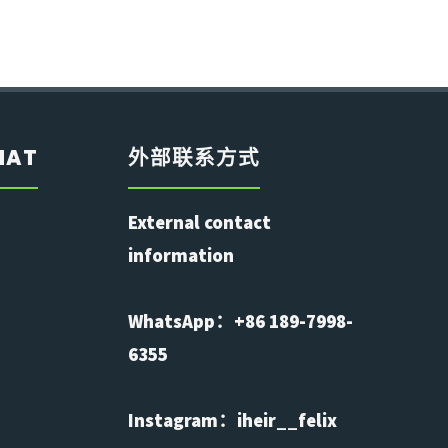
HAT
外部联系方式
External contact
information
WhatsApp：+86 189-7998-
6355
Instagram：iheir__felix