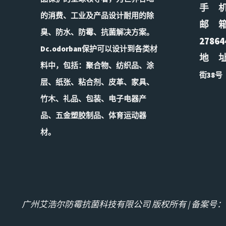
手 机：
场
的消费、工业及产品设计耐用的除
邮 
臭、防水、防霉、抗菌解决方案。
景
27864
Dc.odorban保护可以设计到各类材
地 
覆
料中，包括：聚合物、纺织品、涂
街38号
层、纸张、粘合剂、皮革、家具、
盖
竹木、礼品、包装、电子电器产
原
品、五金塑胶制品、体育运动器
材。
材
料
到
广州艾浩尔防霉抗菌科技有限公司 版权所有 | 备案号：
翻