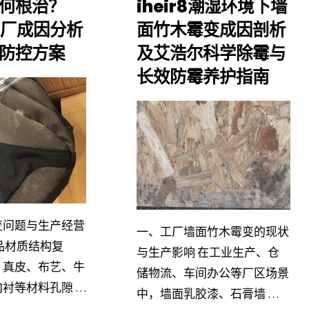
何根治？
iheir8潮湿环境下墙
材
8工厂成因分析
面竹木霉变成因剖析
霉
防控方案
及艾浩尔科学除霉与
工
难
长效防霉养护指南
厂
题
防
破
IHEIR
霉
解：
产品
痛
艾
中心
点
变问题与生产经营
浩
一、工厂墙面竹木霉变的现状
品材质结构复
艾
与生产影响 在工业生产、仓
尔
、真皮、布艺、牛
储物流、车间办公等厂区场景
浩
衬等材料孔隙 …
iheir8
中，墙面乳胶漆、石膏墙 …