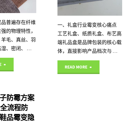
木
中心
与
霉
霉
成品普遍存在纤维
全
一、礼盒行业霉变核心痛点
变
变
性强的物理特性，
工艺礼盒、纸质礼盒、布艺高
流
、羊毛、真丝、羽
如
端礼品盒是品牌包装的核心载
成
湿、密闭、 …
程
体，直接影响产品档次与 …
何
因
防
"纺
E
"纸
READ MORE
根
剖
控
织
制
治？
析
策
制
品
iheir8
子防霉方案
及
略"
品
r8全流程防
礼
工
艾
鞋品霉变隐
全
盒
厂
浩