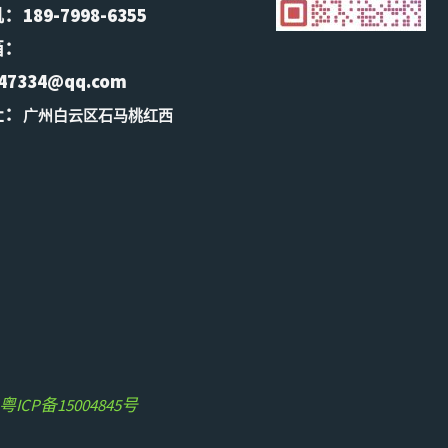
艾
全
艾
189-7998-6355
箱：
浩
流
浩
47334@qq.com
尔
程
尔
址：
广州白云区石马桃红西
纺
防
礼
织
护，
盒
防
杜
防
霉
绝
霉
防
鞋
解
控
品
决
粤ICP备15004845号
技
霉
方