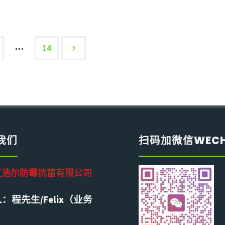
霉
生
尔
解
方
养
产
鞋
析
案"
…
14
护
仓
子
礼
指
储
防
盒
南"
运
霉
霉
输
方
变
我们
扫码加微信WEC
标
案
诱
艾浩尔防霉抗菌有限公司
准
｜
因
：程先生/Felix（业务
化
iheir8
与
）