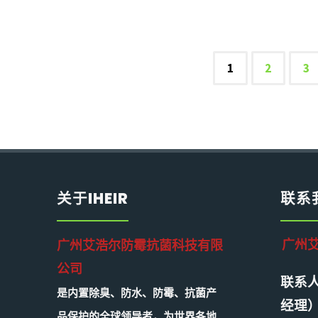
iheir8
适
1
2
3
配
文
工
厂/
章
仓
关于IHEIR
联系
储/
导
外
广州
广州艾浩尔防霉抗菌科技有限
公司
贸
联系人
航
是内置除臭、防水、防霉、抗菌产
经理
多
品保护的全球领导者，为世界各地