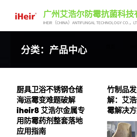
跳
广州艾浩尔防霉抗菌科技
转
到
IHEIR（CHINA）ANTIFUNGAL TECHNOLOGY CO.，L
内
容。
分类：产品中心
首页
I
厨具卫浴不锈钢仓储
竹制品发
海运霉变难题破解
解：艾浩尔
iheir8 艾浩尔金属专
霉解决方
用防霉药剂整套落地
应用指南