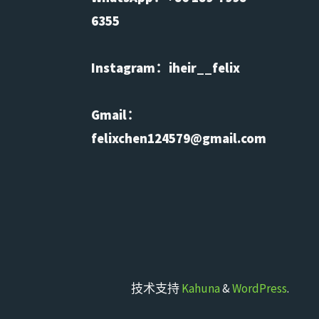
6355
Instagram：iheir__felix
Gmail：
felixchen124579@gmail.com
技术支持
Kahuna
&
WordPress
.