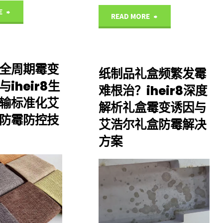
尔
防
"箱
E
"iheir8
READ MORE
解
霉
包
潮
析：
解
成
湿
全周期霉变
纸制品礼盒频繁发霉
iheir8
决
品
iheir8生
环
难根治？iheir8深度
霉
输标准化艾
方
解析礼盒霉变诱因与
仓
境
防霉防控技
变
艾浩尔礼盒防霉解决
案"
储
下
方案
应
海
墙
急
运
面
处
IHEIR
多
竹
理
产品
发