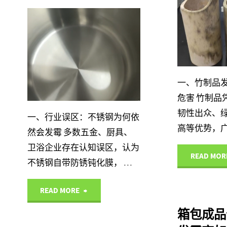
IHEIR
产品
IHEIR
中心
产品
中心
一、竹制品
危害 竹制品
韧性出众、
一、行业误区：不锈钢为何依
高等优势，广
然会发霉 多数五金、厨具、
卫浴企业存在认知误区，认为
READ MOR
不锈钢自带防锈钝化膜， …
"厨
READ MORE
箱包成品
具