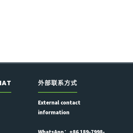
HAT
外部联系方式
External contact
information
WhatsApp：+86 189-7998-