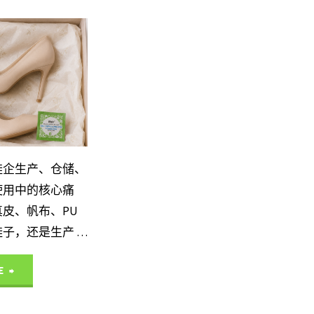
周
频
成
尔
期
繁
因
科
霉
发
分
学
变
霉
析
除
成
难
与
霉
鞋企生产、仓储、
因
根
标
与
使用中的核心痛
分
治？
皮、帆布、PU
准
长
子，还是生产 …
析
iheir8
化
效
与
"艾
E
深
防
防
iheir8
浩
度
控