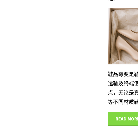
鞋
落
浩
子
地
尔
IHEIR
全
应
实
产品
中心
流
用
用
程
指
防
鞋品霉变是
防
运输及终端
南"
护
点，无论是真
霉
方
等不同材质鞋
方
案"
READ MOR
案