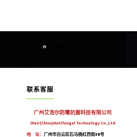
首
防霉知识百科
公司动态
关于我们
ARCHIVE FOR CATEGORY "产品中
页
心"
联系客服
广州艾浩尔防霉抗菌科技有限公司
iHeir(China)Antifungal Technology Co.,Ltd
地 址：
广州市白云区石马桃红西街38号