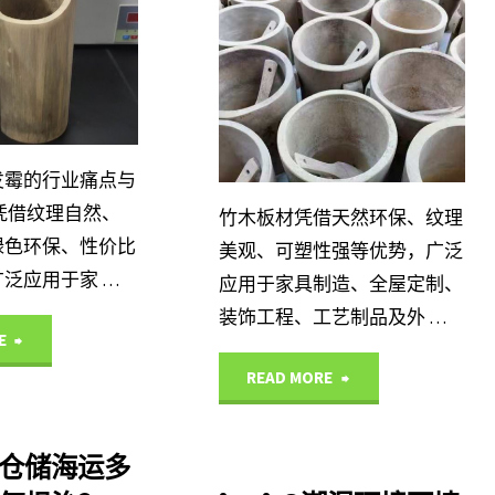
IHEIR
产品
中心
发霉的行业痛点与
凭借纹理自然、
竹木板材凭借天然环保、纹理
绿色环保、性价比
美观、可塑性强等优势，广泛
泛应用于家 …
应用于家具制造、全屋定制、
装饰工程、工艺制品及外 …
"竹
E
"竹
READ MORE
制
木
品
仓储海运多
板
发