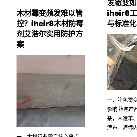
发霉变如
卫
木材霉变频发难以管
iheir
浴
控？iheir8木材防霉
与标准化
剂艾浩尔实用防护方
不
案
锈
IHEIR
钢
产品
IHEIR
中心
仓
产品
储
中心
一、箱包霉
海
影响 箱包产
杂，人造革
运
津布、海绵内
霉
一、木材行业霉变核心痛点