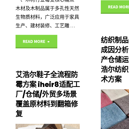
READ MOR
木材及木制品属于多孔性天然
变
生物质材料，广泛应用于家具
生产、建材装修、工艺雕 …
难
纺织制品
题
"木
READ MORE
成因分析与
破
材
产仓储运
解
浩尔纺织
霉
艾浩尔鞋子全流程防
术方案
iheir8
变
霉方案 iheir8适配工
厂/仓储/外贸多场景
艾
频
覆盖原材料到翻箱修
浩
发
IHEIR
复
尔
产品
难