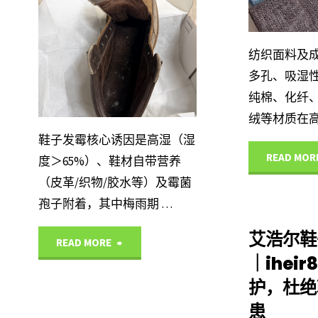
中心
金
以
IHEIR
属
管
纺织面料及
产品
多孔、吸湿
专
控？
中心
纯棉、化纤
用
iheir8
绒等材质在高
鞋子发霉核心诱因是高湿（湿
防
木
READ MOR
度＞65%）、鞋材自带营养
霉
（皮革/织物/胶水等）及霉菌
材
孢子附着，其中梅雨期 …
药
防
艾浩尔鞋
"艾
READ MORE
剂
霉
｜ihei
浩
整
护，杜绝
剂
患
尔
套
艾