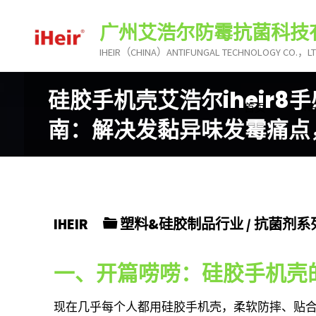
跳
广州艾浩尔防霉抗菌科技
转
到
IHEIR（CHINA）ANTIFUNGAL TECHNOLOGY CO.，L
内
硅胶手机壳艾浩尔iheir
容。
首页
I
南：解决发黏异味发霉痛点
IHEIR
塑料&硅胶制品行业
/
抗菌剂系
一、开篇唠唠：硅胶手机壳
现在几乎每个人都用硅胶手机壳，柔软防摔、贴