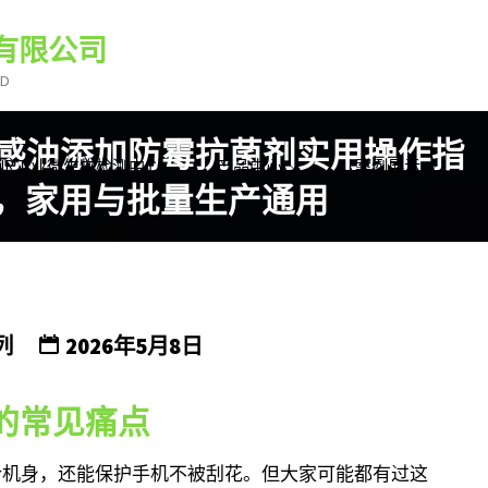
有限公司
TD
8手感油添加防霉抗菌剂实用操作指
HEIR工业微生物检测中心
产品中心
案例展示
，家用与批量生产通用
列
2026年5月8日
的常见痛点
合机身，还能保护手机不被刮花。但大家可能都有过这