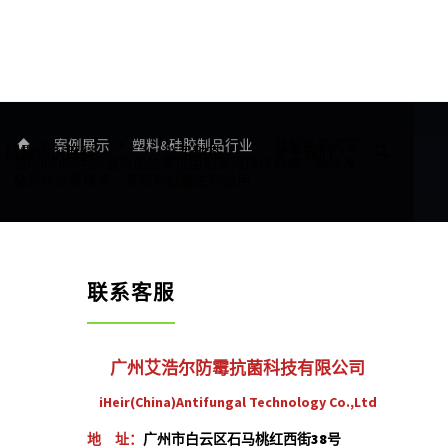
首
案例展示
塑料&硅胶制品行业
硅胶手机壳艾
防霉知识百科
公司动态
关于我们
页
浩尔IHEIR8手感油添加防霉抗菌剂实用操作指南：解决发
黏异味发霉痛点，家用与批量生产通用
联系客服
广州艾浩尔防霉抗菌科技有限公司
iHeir(China)Antifungal Technology Co.,Ltd
地 址：
广州市白云区石马桃红西街38号