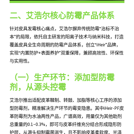
二、艾浩尔核心防霉产品体系
针对皮具发霉核心痛点，艾浩尔摒弃传统防霉“治标不治
本”的局限，依托自主研发的阳离子技术与纳米科技，打造
覆盖皮具全生命周期的防霉产品体系，创立“iHeir”品牌，
实现“内置防护+表面养护”双重保障，兼顾高效性、环保性
与实用性。
（一）生产环节：添加型防霉
剂，从源头控霉
艾浩尔推出适配皮革鞣制、转鼓、加脂等核心工序的添加
型防霉剂，精准解决生产环节的霉变隐患。其中iHeir-PF皮
革防霉剂为水油两性产品，广谱高效，用量仅为其他助剂
总重量的0.1~0.3%，即可与皮革纤维充分结合形成隐形防
护层，从源头抑制霉菌滋生，且不影响皮革柔软度、光泽