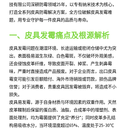
技有限公司深耕防霉领域25年，以专有纳米技术为核心，
打造全系列皮具防霉解决方案，全方位破解皮具发霉难
题，用专业守护每一件皮具的品质与寿命。
一、皮具发霉痛点及根源解析
皮具发霉问题在潮湿环境、长途运输或密闭仓储中尤为突
出，表面极易滋生灰绿、白色霉斑，不仅破坏外观美感，
还会侵蚀皮革纤维，导致皮面开裂、掉浆、产生刺鼻霉
味，严重时直接造成产品报废。对于企业而言，出口皮具
霉变可能引发巨额赔付、海外市场销毁或罚款，损伤品牌
信誉；对于消费者，贵重皮具因发霉被毁弃，将造成不小
损失。
皮具易发霉，源于自身材质与环境因素的双重作用。天然
皮革鞣制后保留的蛋白质、油脂，合成革中的增塑剂、表
面处理剂，均为霉菌提供了充足“养分”；同时皮革多孔结
构易吸收水分，当环境湿度超过65%、温度处于25-30℃