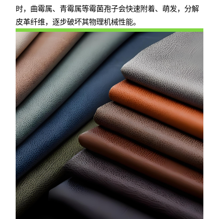
时，曲霉属、青霉属等霉菌孢子会快速附着、萌发，分解
皮革纤维，逐步破坏其物理机械性能。