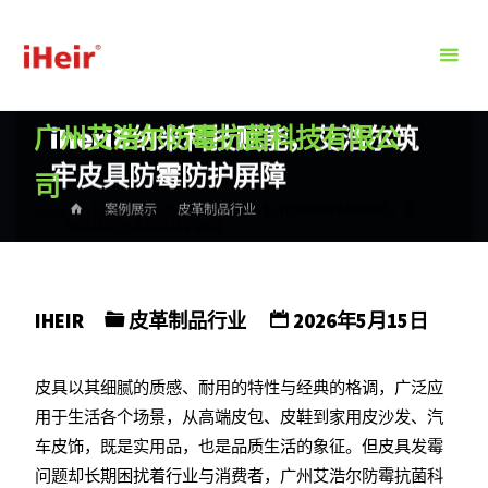
跳
转
到
内
广州艾浩尔防霉抗菌科技有限公
iheri8纳米科技赋能，艾浩尔筑
容。
牢皮具防霉防护屏障
司
首
案例展示
皮革制品行业
IHERI8纳米科技赋能，艾
IHEIR（CHINA）ANTIFUNGAL TECHNOLOGY CO.，LTD
页
浩尔筑牢皮具防霉防护屏障
IHEIR
皮革制品行业
2026年5月15日
皮具以其细腻的质感、耐用的特性与经典的格调，广泛应
用于生活各个场景，从高端皮包、皮鞋到家用皮沙发、汽
车皮饰，既是实用品，也是品质生活的象征。但皮具发霉
问题却长期困扰着行业与消费者，广州艾浩尔防霉抗菌科