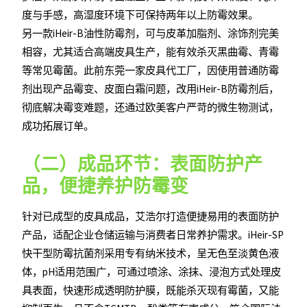
度与手感，高湿度环境下可保持两年以上防霉效果。
另一款iHeir-B油性防霉剂，可与皮革加脂剂、涂饰剂完美
相容，尤其适合高端皮具生产，能有效杀灭黑曲霉、青霉
等常见霉菌。此前东莞一家皮具代工厂，因使用普通防霉
剂出现产品霉变、皮面白霜问题，改用iHeir-B防霉剂后，
彻底解决霉变难题，还通过欧美客户严苛的微生物测试，
成功拓展订单。
（二）成品环节：表面防护产
品，便捷养护防霉变
针对已成型的皮具成品，艾浩尔打造便捷易用的表面防护
产品，适配企业仓储运输与消费者日常养护需求。iHeir-SP
快干型防霉抗菌剂采用专有纳米技术，呈无色至淡黄色液
体，pH适用范围广，可通过喷涂、涂抹、浸泡方式处理皮
具表面，快速形成透明防护膜，既能杀灭现有霉菌，又能