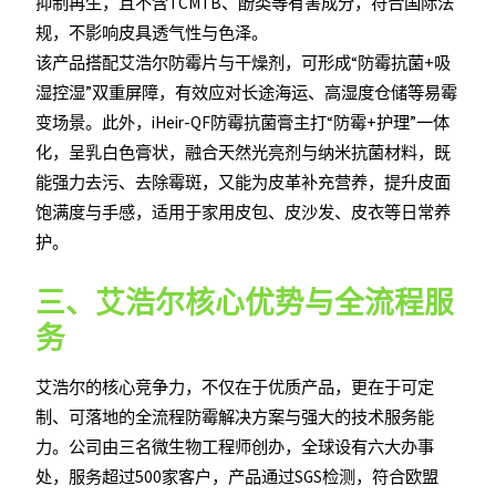
抑制再生，且不含TCMTB、酚类等有害成分，符合国际法
规，不影响皮具透气性与色泽。
该产品搭配艾浩尔防霉片与干燥剂，可形成“防霉抗菌+吸
湿控湿”双重屏障，有效应对长途海运、高湿度仓储等易霉
变场景。此外，iHeir-QF防霉抗菌膏主打“防霉+护理”一体
化，呈乳白色膏状，融合天然光亮剂与纳米抗菌材料，既
能强力去污、去除霉斑，又能为皮革补充营养，提升皮面
饱满度与手感，适用于家用皮包、皮沙发、皮衣等日常养
护。
三、艾浩尔核心优势与全流程服
务
艾浩尔的核心竞争力，不仅在于优质产品，更在于可定
制、可落地的全流程防霉解决方案与强大的技术服务能
力。公司由三名微生物工程师创办，全球设有六大办事
处，服务超过500家客户，产品通过SGS检测，符合欧盟