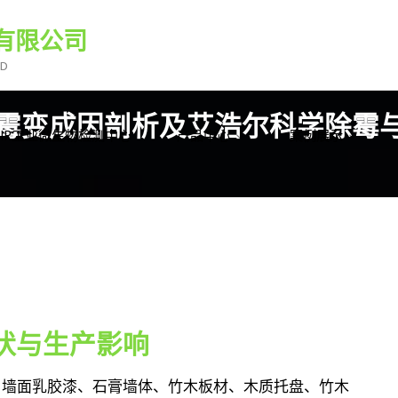
有限公司
TD
竹木霉变成因剖析及艾浩尔科学除霉
HEIR工业微生物检测中心
产品中心
案例展示
状与生产影响
，墙面乳胶漆、石膏墙体、竹木板材、木质托盘、竹木