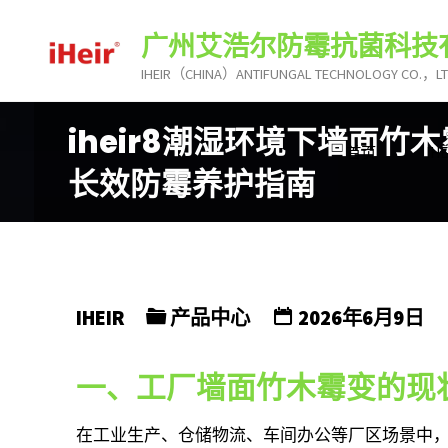
跳
广州艾浩尔防霉抗菌科技
转
到
IHEIR（CHINA）ANTIFUNGAL TECHNOLOGY CO.，L
内
iheir8潮湿环境下墙面
容。
首页
I
长效防霉养护指南
IHEIR
产品中心
2026年6月9日
一、工厂墙面竹木霉变的现
在工业生产、仓储物流、车间办公等厂区场景中