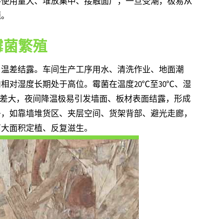
料使用量大、堆放集中、接触面广，一旦受潮，极易从
题。
霉菌繁殖
、温差结露。车间生产工序用水、清洗作业、地面潮
相对湿度长期处于高位。霉菌在温度20℃至30℃、湿
温差大，夜间降温极易引发墙面、板材表面结露，形成
多，如靠墙堆货区、夹层空间、货架背部、避光走廊，
菌大面积定植、反复滋生。