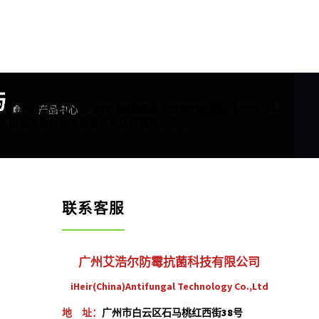
与
首
防霉知识百科
公司动态
关于我们
产品中心
IHEIR8潮湿环境下墙面竹木霉变成因剖
页
析及艾浩尔科学除霉与长效防霉养护指南
联系客服
广州艾浩尔防霉抗菌科技有限公司
iHeir(China)Antifungal Technology Co.,Ltd
地 址：
广州市白云区石马桃红西街38号