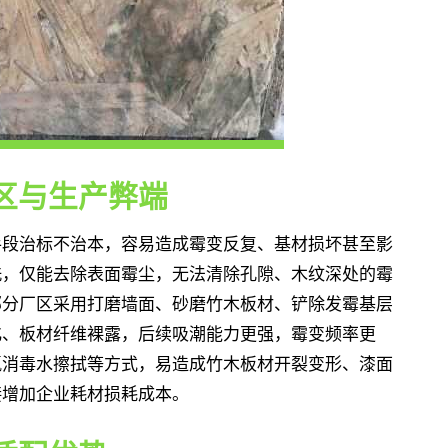
区与生产弊端
手段治标不治本，容易造成霉变反复、基材损坏甚至影
洗，仅能去除表面霉尘，无法清除孔隙、木纹深处的霉
部分厂区采用打磨墙面、砂磨竹木板材、铲除发霉基层
化、板材纤维裸露，后续吸潮能力更强，霉变频率更
氯消毒水擦拭等方式，易造成竹木板材开裂变形、漆面
接增加企业耗材损耗成本。