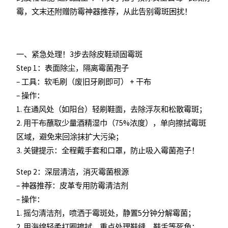
霉，文末还附赠防霉神器推荐，从此告别霉斑困扰！
一、紧急处理！3步去除皮鞋顽固霉斑
Step 1：表面除尘，隔离霉菌孢子
– 工具：软毛刷（废旧牙刷即可） + 干布
– 操作：
1. 在通风处（如阳台）轻刷鞋面，去除浮灰和松散霉斑；
2. 用干布蘸取少量酒精湿巾（75%浓度），单向擦拭霉斑
区域，避免来回涂抹扩大污染；
3. 关键提示：全程戴手套和口罩，防止吸入霉菌孢子！
Step 2：深层清洁，消灭霉菌根源
– 神器推荐：皮革专用防霉清洁剂
– 操作：
1. 摇匀清洁剂，喷洒于霉斑处，静置5分钟分解霉菌；
2. 用海绵轻柔打圈擦拭，重点处理鞋缝、鞋舌等死角；