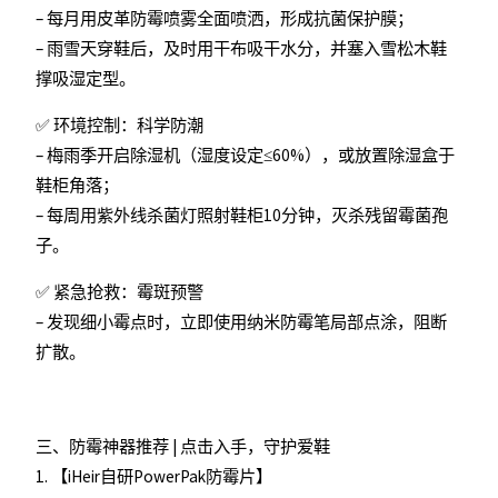
– 每月用皮革防霉喷雾全面喷洒，形成抗菌保护膜；
– 雨雪天穿鞋后，及时用干布吸干水分，并塞入雪松木鞋
撑吸湿定型。
✅ 环境控制：科学防潮
– 梅雨季开启除湿机（湿度设定≤60%），或放置除湿盒于
鞋柜角落；
– 每周用紫外线杀菌灯照射鞋柜10分钟，灭杀残留霉菌孢
子。
✅ 紧急抢救：霉斑预警
– 发现细小霉点时，立即使用纳米防霉笔局部点涂，阻断
扩散。
三、防霉神器推荐 | 点击入手，守护爱鞋
1. 【iHeir自研PowerPak防霉片】