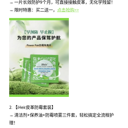
→ 一片长效防护9个月，可直接接触皮革，无化学残留！
→ 限时特惠：买二送一，
点击抢购>>
2. 【iHeir皮革防霉套装】
→ 清洁剂+保养油+防霉喷雾三件套，轻松搞定全流程护
理！