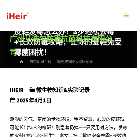
跳
转
到
内
皮鞋发霉怎么办？3步轻松去霉
广州艾浩尔防霉抗菌科技有限公
容。
+长效防霉攻略，让你的爱鞋免受
司
霉菌困扰！
IHEIR（CHINA）ANTIFUNGAL TECHNOLOGY CO.，LTD
首
防霉知识百科
微生物知识&实验记录
皮鞋发霉怎
页
么办？3步轻松去霉+长效防霉攻略，让你的爱鞋免受霉菌困
扰！
IHEIR
微生物知识&实验记录
2025年4月1日
潮湿的天气、密闭的储物环境，稍不留意，心爱的皮鞋就
可能长出恼人的霉斑！别急着扔掉——只要用对方法，发霉
的皮鞋也能“起死回生”！本文手把手教你安全去霉+长效防