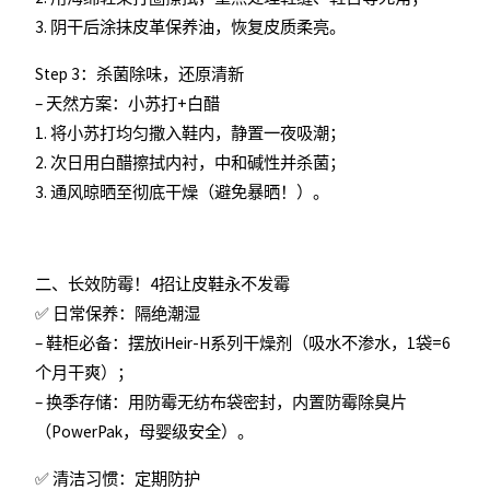
3. 阴干后涂抹皮革保养油，恢复皮质柔亮。
Step 3：杀菌除味，还原清新
– 天然方案：小苏打+白醋
1. 将小苏打均匀撒入鞋内，静置一夜吸潮；
2. 次日用白醋擦拭内衬，中和碱性并杀菌；
3. 通风晾晒至彻底干燥（避免暴晒！）。
二、长效防霉！4招让皮鞋永不发霉
✅ 日常保养：隔绝潮湿
– 鞋柜必备：摆放iHeir-H系列干燥剂（吸水不渗水，1袋=6
个月干爽）；
– 换季存储：用防霉无纺布袋密封，内置防霉除臭片
（PowerPak，母婴级安全）。
✅ 清洁习惯：定期防护