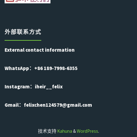
外部联系方式
External contact information
WhatsApp：+86 189-7998-6355
Instagram：iheir__felix
Gmail：felixchen124579@gmail.com
技术支持
Kahuna
&
WordPress
.