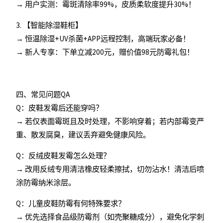
→ 用户实测：霉斑清除率99%，皮质柔软度提升30%！
3. 【智能除湿鞋柜】
→ 恒温除湿+UV杀菌+APP远程控制，高端玩家必备！
→ 新人专享：下单立减200元，赠价值98元防霉礼包！
四、常见问题QA
Q：皮鞋发霉后还能穿吗？
→ 若仅表面霉斑且及时处理，不影响穿着；若内部霉变严
重、散发腐臭，建议丢弃避免健康风险。
Q：反绒皮鞋发霉怎么处理？
→ 改用反绒专用清洁橡皮轻柔擦拭，切勿沾水！清洁后喷
涂防霉纳米涂层。
Q：儿童皮鞋防霉有何特殊要求？
→ 优先选择食品级防霉剂（如壳聚糖成分），避免化学刺